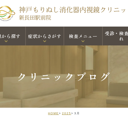
受診・検
患から探す
症状からさがす
検査メニュー
れ
クリニックブログ
HOME
2025
3月