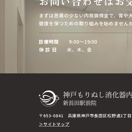
お問い合わせはお
まずは苦痛の少ない内視鏡検査で、胃や
健康を保つための取り組みを始めません
診療時間
9:00～19:00
休 診 日
水、木、金
〒653-0841
兵庫県神戸市長田区松野通2丁目2
＞サイトマップ